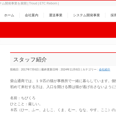
事業を展開 | Troud | ETC Reborn |
ホーム
会社案内
運送事業
システム開発事業
採
介
スタッフ紹介
投稿日 : 2017年7月6日
最終更新日時 : 2024年11月6日
カテゴリー :
会社紹介
柴山通商では、１９匹の猫が事務所で一緒に暮らしています。個
初めて来社する方は、入口を開ける際は猫が逃げ出さないように
名前：ちびくろ
ひとこと：厳しい。
８匹（ひー、ふー、よしこ、くま、むー、なな、やす、ここ）の