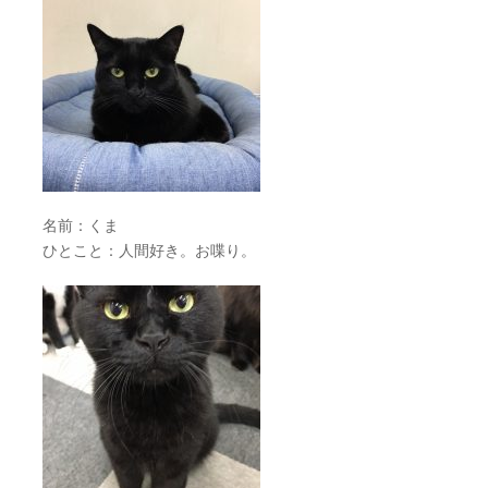
名前：くま
ひとこと：人間好き。お喋り。