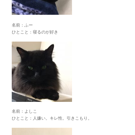
名前：ふー
ひとこと：寝るのが好き
名前：よしこ
ひとこと：人嫌い。キレ性。引きこもり。