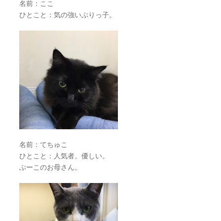
名前：ここ
ひとこと：気の強いぶりっ子。
名前：てちゅこ
ひとこと：人気者。優しい。
ぶーこのお母さん。