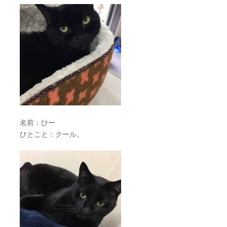
名前：ひー
ひとこと：クール。