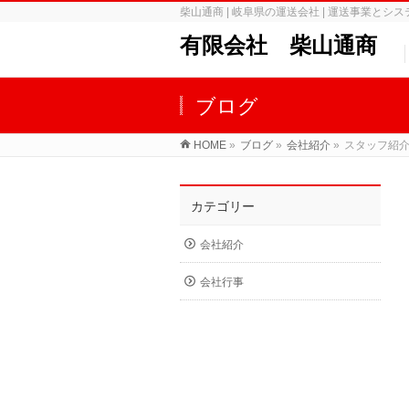
柴山通商 | 岐阜県の運送会社 | 運送事業とシステム開発
有限会社 柴山通商
ブログ
HOME
»
ブログ
»
会社紹介
»
スタッフ紹
カテゴリー
会社紹介
会社行事