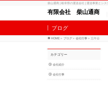
柴山通商 | 岐阜県の運送会社 | 運送事業とシステム開発
有限会社 柴山通商
ブログ
HOME
»
ブログ
»
会社行事
»
忘年会
カテゴリー
会社紹介
会社行事